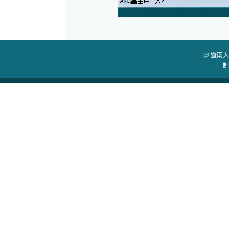
@ 暨南
制